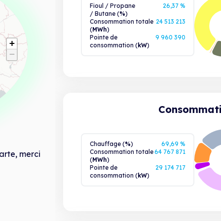
Fioul / Propane
26,37 %
/ Butane
(
%
)
Consommation totale
24 513 213
(
MWh
)
Pointe de
9 960 390
+
consommation (
kW
)
−
Consommatio
Chauffage
(
%
)
69,69 %
Consommation totale
64 767 871
arte, merci
(
MWh
)
Pointe de
29 174 717
consommation (
kW
)