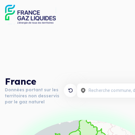
France
Données portant sur les
territoires non desservis
par le gaz naturel