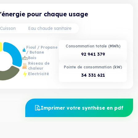
chauffage et l'ECS (29.55 TWh), et elle se
répercute sur quelques communes. La
énergie pour chaque usage
différence de 0.13 TWh provient du fait
que, dans l'enquête logement, environ 100
000 logements ont déclaré la biomasse
comme énergie de cuisson principale.
Cuisson
Eau chaude sanitaire
Consommation totale (
MWh
)
Fioul / Propane
/ Butane
92 941 379
Bois
Réseau de
Pointe de consommation (
kW
)
chaleur
Electricité
34 331 621
Imprimer votre synthèse en pdf