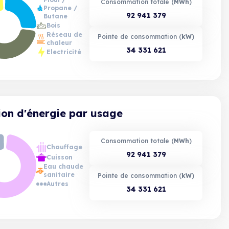
Consommation totale (
MWh
)
«
Propane /
Rôle des Gaz liquides dans la
92 941 379
Butane
Transition Energétique en Secteur
Bois
Rural »
Réseau de
Pointe de consommation (
kW
)
chaleur
34 331 621
Electricité
n d'énergie par usage
Les énergies fioul, propane-butane
Consommation totale (
MWh
)
(gaz liquides) et bois sont prises en
Chauffage
compte dans les résultats
92 941 379
Cuisson
lorsqu'elles constituent le mode de
Eau chaude
chauffage principal.
sanitaire
Pointe de consommation (
kW
)
Autres
Du fait des arrondis, certains totaux
34 331 621
peuvent afficher des décalages mineurs.
Enfin, une légère différence apparaît entre
la consommation totale énergétique de
biomasse (29.68 TWh) et la somme de la
consommation de biomasse pour le