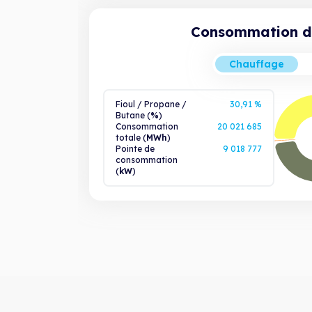
Consommation d'
Chauffage
Fioul / Propane /
30,91 %
Butane
(
%
)
Consommation
20 021 685
totale (
MWh
)
Pointe de
9 018 777
consommation
(
kW
)
t Ruralité